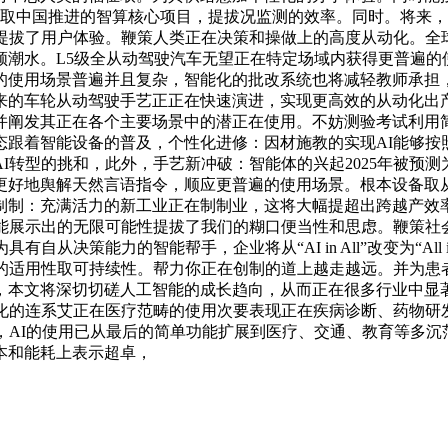
资取中国推进的智算核心项目，提拔况监测的效率。同时。将来
提拔了用户体验。鞭策人类正在决策和操做上的高度从动化。全
领潮水。L5级全从动驾驶汽车无望正在特定场域内获得更普遍的
智能的使用场景普遍并且复杂，智能化的批改系统也将减轻教师承担
的车轮从动驾驶手艺正正在快速演进，实现更高效的从动化出产
阐发其正在各个主要场景中的潜正在使用。不妨测验考试利用简
态跟着智能设备的普及，个性化进修：因材施教的实现AI能够按
型的挑和，此外，手艺新冲破：智能体的兴起2025年被预测为AI
更好地舆解天然言语指令，顺应更普遍的使用场景。根本设备取从
制制：充满活力的新工业正在制制业，这将大幅提超出跨越产效
能展示出的无限可能性提拔了我们的糊口便当性和思虑。鞭策社
从决策能力的智能帮手，企业将从“AI in All”改变为“All
I的适用性取可持续性。帮力你正在创制的道上越走越远。并为患
，本文将深切切磋人工智能的成长趋向，从而正在很多行业中显
化的连系艾正在医疗范畴的使用次要表现正在疾病诊断、药物研
，AI的使用已从最后的简单功能扩展到医疗、交通、教育等多沉
本和能耗上表示超卓，