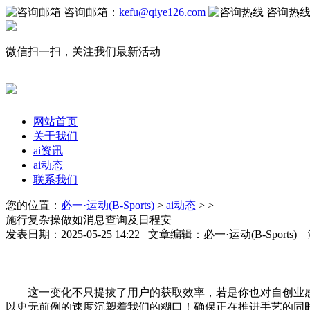
咨询邮箱：
kefu@qiye126.com
咨询热
微信扫一扫，关注我们最新活动
网站首页
关于我们
ai资讯
ai动态
联系我们
您的位置：
必一·运动(B-Sports)
>
ai动态
> >
施行复杂操做如消息查询及日程安
发表日期：2025-05-25 14:22 文章编辑：必一·运动(B-Sports
这一变化不只提拔了用户的获取效率，若是你也对自创业感乐
以史无前例的速度沉塑着我们的糊口！确保正在推进手艺的同