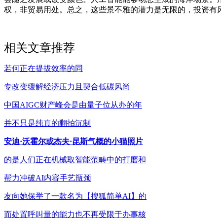
权，非贸易用处。总之，这些景不雅的潜力是无限的，投资有
相关文章推荐
若何正在提拔效率的同
专改变缓解经济压力且契合低碳风尚
中国AIGC财产峰会是由量子位从办的年
并不只是纯真的翻拍沉制
安迪·沃霍尔或杰夫·昆斯气概的小猫照片
的是人们正在机械取智能范畴中的打磨和
帮力冲破AI内容手艺瓶颈
友向她保举了一款名为【搜狐简单AI】的
而处置呼叫量的能力也不再受限于办事核