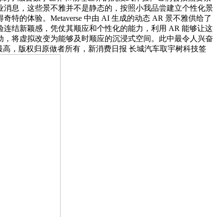
业消息，这些景不雅并不是静态的，按照小我品尝建立个性化景
Metaverse 中由 AI 生成的动态 AR 景不雅供给了
连结新颖感，凭仗其顺应和个性化的能力，利用 AR 能够让这
动，将虚拟改变为能够及时顺应的沉浸式空间。此中最令人兴奋
6%最高，版权归原做者所有，新消费日报 长城汽车取宇树科技签