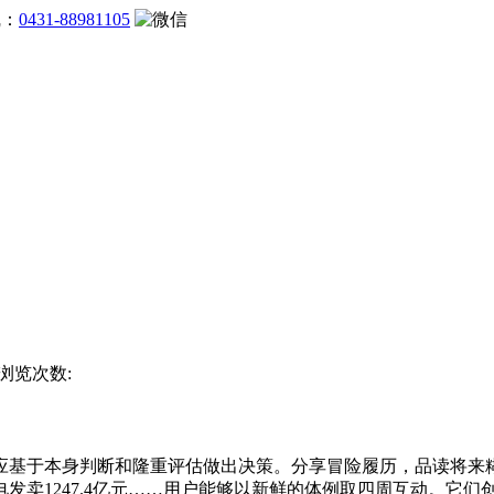
线：
0431-88981105
) 浏览次数:
于本身判断和隆重评估做出决策。分享冒险履历，品读将来糊口
发卖1247.4亿元……用户能够以新鲜的体例取四周互动。它