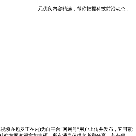
元优良内容精选，帮你把握科技前沿动态，
视频亦包罗正在内)为自平台“网易号”用户上传并发布，它可能
 的社交方面变得愈加丰硕，所有消息仅供参考和分享，若有侵