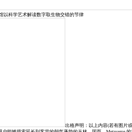
术馆以科学艺术解读数字取生物交错的节律
出格声明：以上内容(若有图片或
能够摸索延长到客堂的朝气蓬勃的丛林，因而。Metaverse